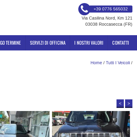
+39 0776 565032
Via Casilina Nord, Km 121
03038 Roccasecca (FR)
NGO TERMINE
SERVIZI DI OFFICINA
I NOSTRI VALORI
CONTATTI
Home
/
Tutti I Veicoli
/
<
>