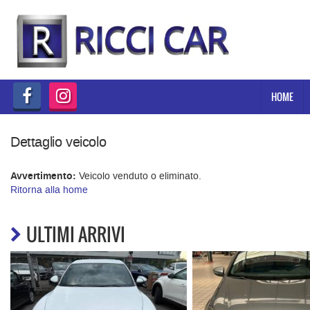
HOME
Le
tue
preferenze
NUOVO
di
consenso
HOME
KM 0
Il
seguente
pannello
Dettaglio veicolo
PROMOZIONI
ti
consente
Avvertimento:
Veicolo venduto o eliminato.
di
USATO
Ritorna alla home
esprimere
le
tue
NOLEGGIO A BREVE E LUNGO
ULTIMI ARRIVI
preferenze
TERMINE
di
consenso
alle
SERVIZI DI OFFICINA
tecnologie
di