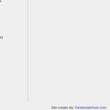
5
43
Sito creato da:
GestionaleAuto.com