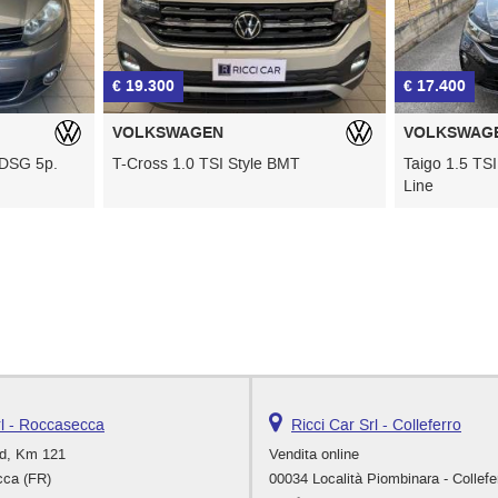
€ 17.400
€ 16.90
VOLKSWAGEN
JEEP
le BMT
Taigo 1.5 TSI ACT 150 CV DSG R-
Renegad
Line
rl - Roccasecca
Ricci Car Srl - Colleferro
rd, Km 121
Vendita online
ca (FR)
00034 Località Piombinara - Collefe