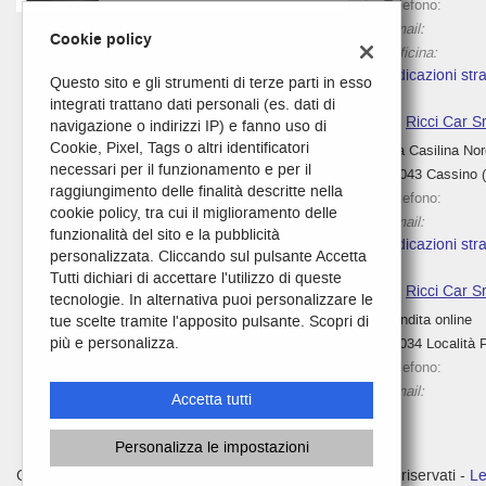
Telefono:
questi
Email:
Cookie policy
strumenti
Officina:
di
Indicazioni stra
Questo sito e gli strumenti di terze parti in esso
tracciamento
integrati trattano dati personali (es. dati di
si
Ricci Car S
navigazione o indirizzi IP) e fanno uso di
rimanda
Cookie, Pixel, Tags o altri identificatori
alla
Via Casilina No
necessari per il funzionamento e per il
cookie
03043 Cassino 
raggiungimento delle finalità descritte nella
policy.
Telefono:
cookie policy, tra cui il miglioramento delle
Puoi
Email:
funzionalità del sito e la pubblicità
rivedere
Indicazioni stra
personalizzata. Cliccando sul pulsante Accetta
e
Tutti dichiari di accettare l'utilizzo di queste
modificare
Ricci Car Sr
tecnologie. In alternativa puoi personalizzare le
le
Vendita online
tue scelte tramite l'apposito pulsante. Scopri di
tue
Leggi
più e personalizza.
00034 Località P
scelte
la
in
Telefono:
cookie
qualsiasi
Email:
policy
Accetta tutti
momento.
Personalizza le impostazioni
e
Copyright © 2026 GestionaleAuto.com S.r.l., Tutti i diritti riservati -
Le
oni