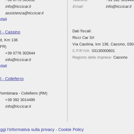
info@riccicar.it
Email:
info@riccicar.it
assistenza@riccicar.it
dali
Dati fiscali:
rl - Cassino
Ricci Car Srl
rd, Km 136
Via Casilina, km 136, Cassino, 030
(FR)
C.F/P.IVA:
03130000601
+39 0776 302644
Registro delle imprese:
Cassino
info@riccicar.it
dali
l - Colleferro
iombinara - Colleferro (RM)
+39 392 3014495
info@riccicar.it
ggi l'informativa sulla privacy
-
Cookie Policy