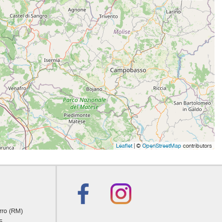
Leaflet
| ©
OpenStreetMap
contributors
rro (RM)
5