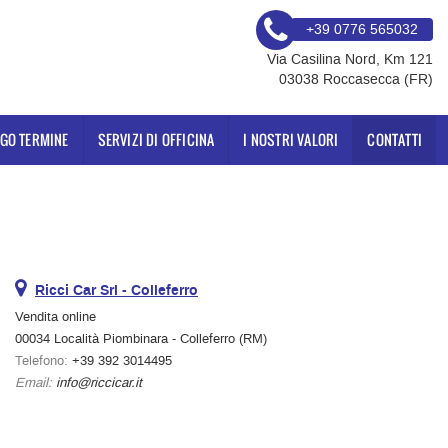
+39 0776 565032
Via Casilina Nord, Km 121
03038 Roccasecca (FR)
NGO TERMINE
SERVIZI DI OFFICINA
I NOSTRI VALORI
CONTATTI
Ricci Car Srl - Colleferro
Vendita online
00034 Località Piombinara - Colleferro (RM)
Telefono:
+39 392 3014495
Email:
info@riccicar.it