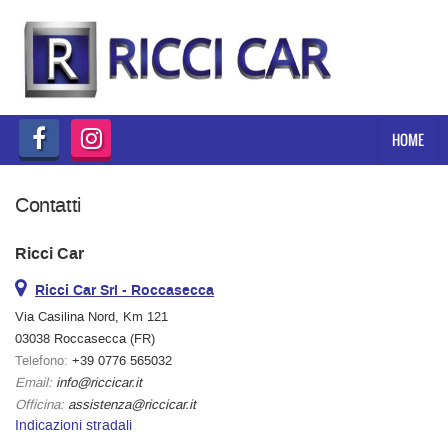
HOME
Le
tue
preferenze
NUOVO
di
consenso
HOME
KM 0
Il
seguente
pannello
Contatti
PROMOZIONI
ti
consente
Ricci Car
di
USATO
esprimere
Ricci Car Srl - Roccasecca
le
tue
Via Casilina Nord, Km 121
NOLEGGIO A BREVE E LUNGO
preferenze
03038 Roccasecca (FR)
TERMINE
di
Telefono:
+39 0776 565032
consenso
Email:
info@riccicar.it
alle
SERVIZI DI OFFICINA
Officina:
assistenza@riccicar.it
tecnologie
Indicazioni stradali
di