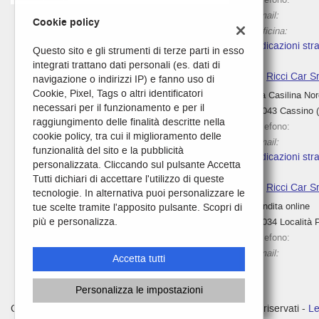
tta
Email:
ti
Cookie policy
Officina:
Indicazioni stra
Questo sito e gli strumenti di terze parti in esso
integrati trattano dati personali (es. dati di
empre
Cookie necessari
Ricci Car S
navigazione o indirizzi IP) e fanno uso di
ilitato
Cookie, Pixel, Tags o altri identificatori
Via Casilina No
necessari per il funzionamento e per il
03043 Cassino 
Cookie delle preferenze
raggiungimento delle finalità descritte nella
Telefono:
cookie policy, tra cui il miglioramento delle
Email:
funzionalità del sito e la pubblicità
Cookie per il miglioramento dell'esperienza utente
Indicazioni stra
personalizzata. Cliccando sul pulsante Accetta
Tutti dichiari di accettare l'utilizzo di queste
Cookie analitici
Ricci Car Sr
tecnologie. In alternativa puoi personalizzare le
Vendita online
tue scelte tramite l'apposito pulsante. Scopri di
Leggi
Cookie di marketing
più e personalizza.
00034 Località P
la
Telefono:
cookie
Email:
policy
Accetta tutti
Personalizza le impostazioni
e
Copyright © 2026 GestionaleAuto.com S.r.l., Tutti i diritti riservati -
Le
oni