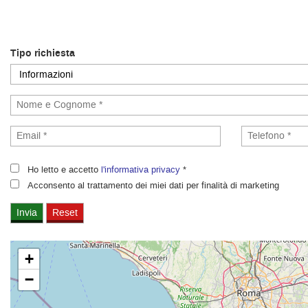
tracciamento
I NOSTRI VALORI
che
adottiamo
per
CONTATTI
Tipo richiesta
offrire
le
funzionalità
e
svolgere
le
attività
di
seguito
Ho letto e accetto
l'informativa privacy
*
descritte.
Acconsento al trattamento dei miei dati per finalità di marketing
Per
ottenere
maggiori
informazioni
sull'utilità
+
e
−
sul
funzionamento
di