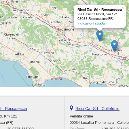
×
Ricci Car Srl - Roccasecca
Via Casilina Nord, Km 121
03038 Roccasecca (FR)
Indicazioni stradali
rl - Roccasecca
Ricci Car Srl - Colleferro
rd, Km 121
Vendita online
ca (FR)
00034 Località Piombinara - Collefe
+39 0776 565032
Telefono:
+39 392 301449