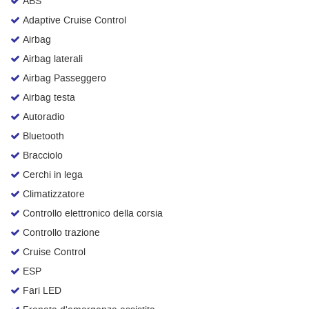
ABS
Salva
Adaptive Cruise Control
le
Airbag
impostazioni
Airbag laterali
Airbag Passeggero
Airbag testa
Autoradio
Bluetooth
Bracciolo
Cerchi in lega
Climatizzatore
Controllo elettronico della corsia
Controllo trazione
Cruise Control
ESP
Fari LED