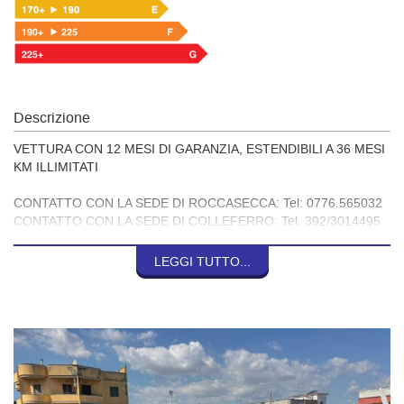
Descrizione
VETTURA CON 12 MESI DI GARANZIA, ESTENDIBILI A 36 MESI
KM ILLIMITATI
CONTATTO CON LA SEDE DI ROCCASECCA: Tel: 0776.565032
CONTATTO CON LA SEDE DI COLLEFERRO: Tel. 392/3014495
CONTATTO CON LA SEDE DI CASSINO: Tel. 0776.302644
LEGGI TUTTO...
INDIRIZZO MAIL : INFO@RICCICAR.IT
PREZZO FRUIBILE CON FINANZIAMENTO
KM CERTIFICATI
SEGUICI SU TUTTI I SOCIAL PER ESSERE SEMPRE
AGGIORNATO IN TEMPO REALE SULLE NOSTRE OFFERTE