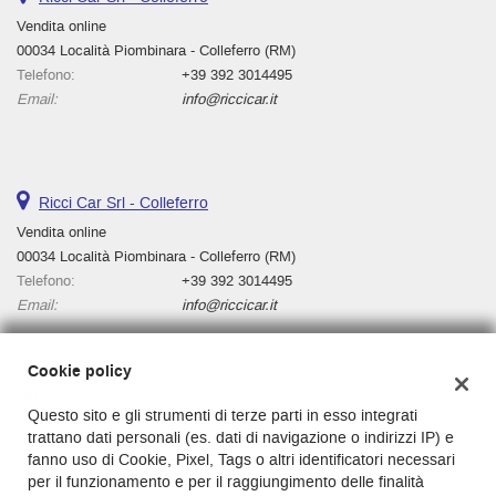
Vendita online
00034 Località Piombinara - Colleferro (RM)
Telefono:
+39 392 3014495
Email:
info@riccicar.it
Ricci Car Srl - Colleferro
Vendita online
00034 Località Piombinara - Colleferro (RM)
Telefono:
+39 392 3014495
Email:
info@riccicar.it
Cookie policy
Dati fiscali:
Questo sito e gli strumenti di terze parti in esso integrati
Ricci Car Srl
trattano dati personali (es. dati di navigazione o indirizzi IP) e
Via Casilina, km 136, Cassino, 03043
fanno uso di Cookie, Pixel, Tags o altri identificatori necessari
C.F/P.IVA:
03130000601
per il funzionamento e per il raggiungimento delle finalità
Registro delle imprese:
Cassino