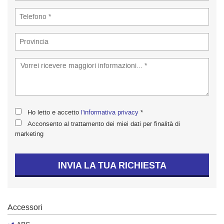
tta
ti
empre
Cookie necessari
ilitato
Cookie delle preferenze
Cookie per il miglioramento dell'esperienza utente
Ho letto e accetto
l'informativa privacy
*
Cookie analitici
Acconsento al trattamento dei miei dati per finalità di
marketing
Cookie di marketing
INVIA LA TUA RICHIESTA
Leggi
la
cookie
Accessori
policy