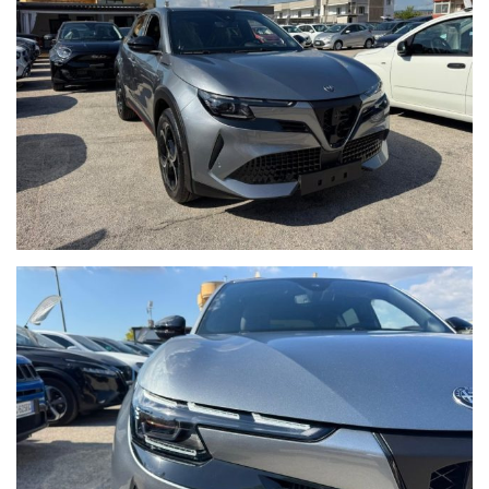
COMMERCIALI!!!
WWW.RICCICAR.IT
VISITA IL NOSTRO SITO TROVERAI UNA VASTA GAMMA DI
VETTURE USATE ,VETTURE NUOVE & SEMINUOVE & KM0, E
PRODOTTI COMMERCIALI
ECCO ALCUNI DEI NOSTRI SERVIZI:
- GARANZIA 12 MESI SU TUTTO L'USATO
- FINANZIAMENTI IN SEDE A TASSO AGEVOLATO CON
ANTICIPOZERO
- VALUTAZIONE E RITIRO DEL VOSTRO USATO
- PACCHETTI ASSICURATIVI FURTO INCENDIO & RAPINA
- INSTALLAZIONE DI ANTIFURTI / BLOCK SHAFT
PER ULTERIORI INFORMAZIONI NON ESITARE A
CONTATTARCI,
UNO DEI NOSTRI RESPONSABILI SARA' A TUA DISPOSIZIONE
PER LA SCELTA GIUSTA!!!
!!AL FINE DI GARANTIRVI UN MIGLIOR SERVIZIO
E'PREFERIBILE FISSARE UN APPUNTAMENTO CON UN
NOSTRO VENDITORE !!