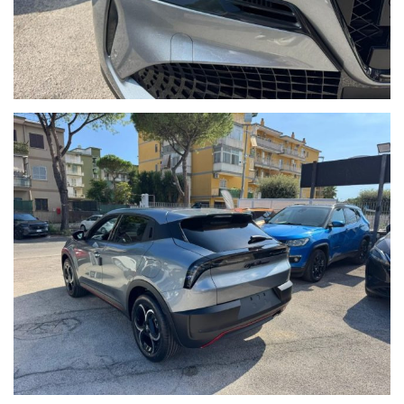
NB.
Il costo del passaggio di proprieta' varia in base ai kw della
vettura , ed è a carico dell'acquirente salvo diverse offerte.
il valore della permuta puo' essere stabilito solo previa visione.
Ricordiamo che la dotazione tecnica e gli optional potrebbero, in
alcuni casi, differire dall'effettivo equipaggiamento della vettura.
RICCI CAR SRL declina ogni responsabilità per eventuali
incongruenze, che non rappresentano un impegno contrattuale"
ORARI:
Dal lunedi al sabato:
-09:00 / 13:00
-15:00 / 19:30
Per Ulteriori Informazioni e per visionare contattateci saremo a
vostra completa disposizione!