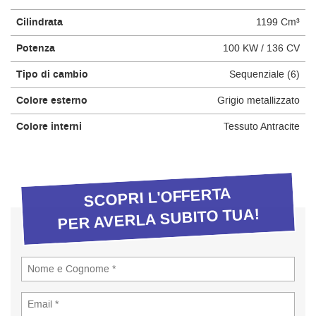
questi
Cilindrata
1199 Cm³
strumenti
di
Potenza
100 KW / 136 CV
tracciamento
si
Tipo di cambio
Sequenziale (6)
rimanda
alla
Colore esterno
Grigio metallizzato
cookie
policy.
Colore interni
Tessuto Antracite
Puoi
rivedere
e
modificare
SCOPRI L'OFFERTA
le
PER AVERLA SUBITO TUA!
tue
scelte
in
qualsiasi
momento.