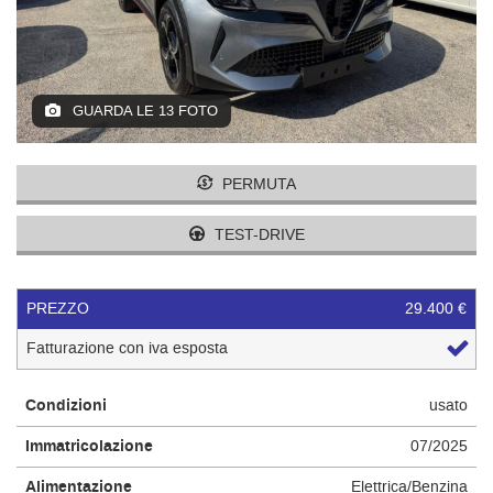
tracciamento
I NOSTRI VALORI
che
adottiamo
per
CONTATTI
offrire
GUARDA LE 13 FOTO
le
funzionalità
e
svolgere
PERMUTA
le
attività
TEST-DRIVE
di
seguito
descritte.
PREZZO
29.400 €
Per
ottenere
Fatturazione con iva esposta
maggiori
informazioni
sull'utilità
Condizioni
usato
e
Immatricolazione
07/2025
sul
funzionamento
Alimentazione
Elettrica/Benzina
di