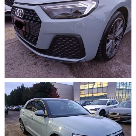
!!AL FINE DI GARANTIRVI UN MIGLIOR SERVIZIO
E'PREFERIBILE FISSARE UN APPUNTAMENTO CON UN
NOSTRO VENDITORE !!
NB.
Il costo del passaggio di proprieta' varia in base ai kw della
vettura , ed è a carico dell'acquirente salvo diverse offerte.
il valore della permuta puo' essere stabilito solo previa visione.
Ricordiamo che la dotazione tecnica e gli optional potrebbero, in
alcuni casi, differire dall'effettivo equipaggiamento della vettura.
RICCI CAR SRL declina ogni responsabilità per eventuali
incongruenze, che non rappresentano un impegno contrattuale"
ORARI:
Dal lunedi al sabato:
-09:00 / 13:00
-15:00 / 19:30
Per Ulteriori Informazioni e per visionare contattateci saremo a
vostra completa disposizione!