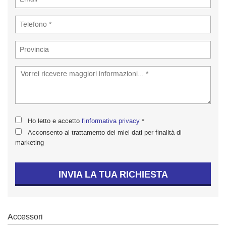
tta
ti
empre
Cookie necessari
ilitato
Cookie delle preferenze
Cookie per il miglioramento dell'esperienza utente
Ho letto e accetto
l'informativa privacy
*
Cookie analitici
Acconsento al trattamento dei miei dati per finalità di
marketing
Cookie di marketing
INVIA LA TUA RICHIESTA
Leggi
la
cookie
policy
Accessori