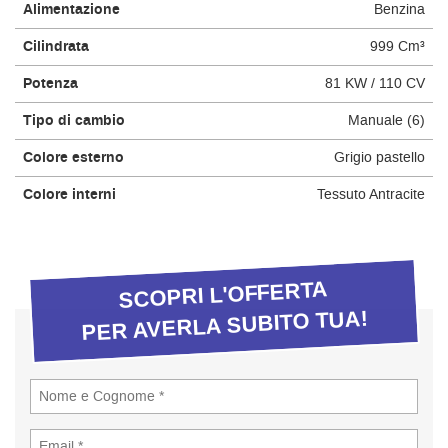
Alimentazione
Benzina
questi
strumenti
Cilindrata
999 Cm³
di
tracciamento
Potenza
81 KW / 110 CV
si
rimanda
Tipo di cambio
Manuale (6)
alla
Colore esterno
Grigio pastello
cookie
policy.
Colore interni
Tessuto Antracite
Puoi
rivedere
e
modificare
le
SCOPRI L'OFFERTA
tue
PER AVERLA SUBITO TUA!
scelte
in
qualsiasi
momento.