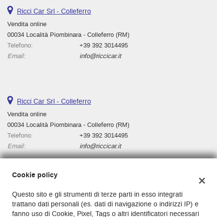
Ricci Car Srl - Colleferro
Vendita online
00034 Località Piombinara - Colleferro (RM)
Telefono:
+39 392 3014495
Email:
info@riccicar.it
Ricci Car Srl - Colleferro
Vendita online
00034 Località Piombinara - Colleferro (RM)
Telefono:
+39 392 3014495
Email:
info@riccicar.it
Cookie policy
Dati fiscali:
Questo sito e gli strumenti di terze parti in esso integrati
Ricci Car Srl
trattano dati personali (es. dati di navigazione o indirizzi IP) e
Via Casilina, km 136, Cassino, 03043
fanno uso di Cookie, Pixel, Tags o altri identificatori necessari