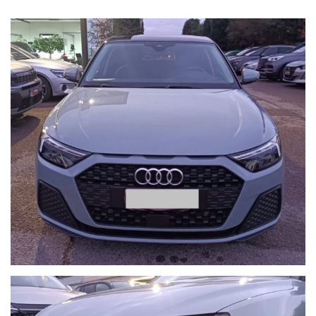
KM CERTIFICATI
SEGUICI SU TUTTI I SOCIAL PER ESSERE SEMPRE
AGGIORNATO IN TEMPO REALE SULLE NOSTRE OFFERTE
COMMERCIALI!!!
WWW.RICCICAR.IT
VISITA IL NOSTRO SITO TROVERAI UNA VASTA GAMMA DI
VETTURE USATE ,VETTURE NUOVE & SEMINUOVE & KM0, E
PRODOTTI COMMERCIALI
ECCO ALCUNI DEI NOSTRI SERVIZI:
- GARANZIA 12 MESI SU TUTTO L'USATO
- FINANZIAMENTI IN SEDE A TASSO AGEVOLATO CON
ANTICIPOZERO
- VALUTAZIONE E RITIRO DEL VOSTRO USATO
- PACCHETTI ASSICURATIVI FURTO INCENDIO & RAPINA
- INSTALLAZIONE DI ANTIFURTI / BLOCK SHAFT
PER ULTERIORI INFORMAZIONI NON ESITARE A
CONTATTARCI,
UNO DEI NOSTRI RESPONSABILI SARA' A TUA DISPOSIZIONE
PER LA SCELTA GIUSTA!!!