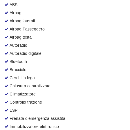
ABS
Salva
le
Airbag
impostazioni
Airbag laterali
Airbag Passeggero
Airbag testa
Autoradio
Autoradio digitale
Bluetooth
Bracciolo
Cerchi in lega
Chiusura centralizzata
Climatizzatore
Controllo trazione
ESP
Frenata d'emergenza assistita
Immobilizzatore elettronico