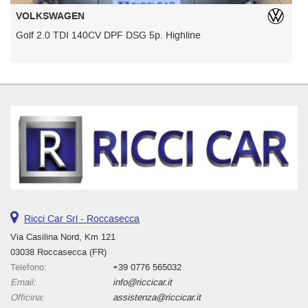
VOLKSWAGEN
Golf 2.0 TDI 140CV DPF DSG 5p. Highline
T
Ricci Car Srl - Roccasecca
Via Casilina Nord, Km 121
03038 Roccasecca (FR)
Telefono:
+39 0776 565032
Email:
info@riccicar.it
Officina:
assistenza@riccicar.it