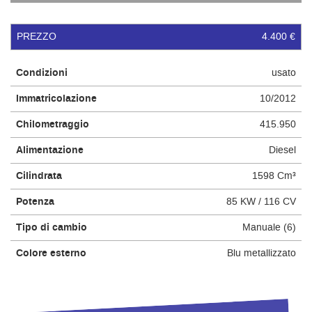
questi
strumenti
PREZZO
4.400 €
di
tracciamento
si
Condizioni
usato
rimanda
alla
Immatricolazione
10/2012
cookie
policy.
Chilometraggio
415.950
Puoi
Alimentazione
Diesel
rivedere
e
Cilindrata
1598 Cm³
modificare
le
Potenza
85 KW / 116 CV
tue
scelte
Tipo di cambio
Manuale (6)
in
qualsiasi
Colore esterno
Blu metallizzato
momento.