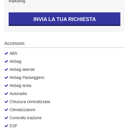
marketing
Salva
le
impostazioni
INVIA LA TUA RICHIESTA
Accessori
ABS
Airbag
Airbag laterali
Airbag Passeggero
Airbag testa
Autoradio
Chiusura centralizzata
Climatizzatore
Controllo trazione
ESP