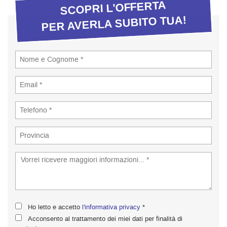
tta
SCOPRI L'OFFERTA
ti
PER AVERLA SUBITO TUA!
empre
Cookie necessari
ilitato
Cookie delle preferenze
Cookie per il miglioramento dell'esperienza utente
Cookie analitici
Cookie di marketing
Leggi
la
cookie
Ho letto e accetto
l'informativa privacy
*
policy
Acconsento al trattamento dei miei dati per finalità di