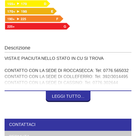
Descrizione
VISTA E PIACIUTA NELLO STATO IN CU SI TROVA
CONTATTO CON LA SEDE DI ROCCASECCA: Tel: 0776.565032
CONTATTO CON LA SEDE DI COLLEFERRO: Tel. 392/3014495
CONTATTO CON LA SEDE DI CASSINO: Tel. 0776.302644
SEGUICI SU TUTTI I SOCIAL PER ESSERE SEMPRE
LEGGI TUTTO...
AGGIORNATO IN TEMPO REALE SULLE NOSTRE OFFERTE
COMMERCIALI!!!
WWW.RICCICAR.IT
CONTATTACI
VISITA IL NOSTRO SITO TROVERAI UNA VASTA GAMMA DI