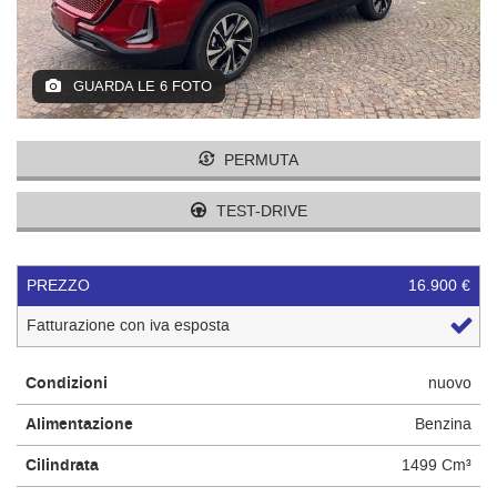
tracciamento
I NOSTRI VALORI
che
adottiamo
per
CONTATTI
GUARDA LE 6 FOTO
offrire
le
funzionalità
PERMUTA
e
svolgere
le
TEST-DRIVE
attività
di
seguito
PREZZO
16.900 €
descritte.
Per
Fatturazione con iva esposta
ottenere
maggiori
Condizioni
nuovo
informazioni
sull'utilità
Alimentazione
Benzina
e
sul
Cilindrata
1499 Cm³
funzionamento
di