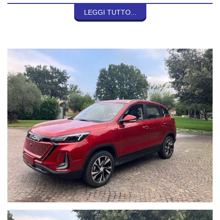
LEGGI TUTTO...
SEDE DI ROCCASECCA:
Tel: 0776.565032
SEDE DI COLLEFERRO:
Tel. 392/3014495
SEDE DI CASSINO:
Tel. 0776.302644