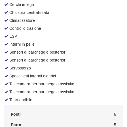
Cerchi in lega
Salva
le
Chiusura centralizzata
impostazioni
Climatizzatore
Controllo trazione
ESP
Interni in pelle
Sensori di parcheggio posteriori
Sensori di parcheggio posteriori
Servosterzo
Specchietti laterali elettrici
Telecamera per parcheggio assistito
Telecamera per parcheggio assistito
Tetto apribile
Posti
5
Porte
5