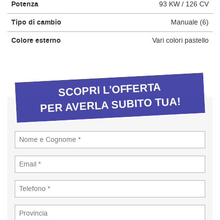
Potenza
93 KW / 126 CV
questi
strumenti
Tipo di cambio
Manuale (6)
di
tracciamento
Colore esterno
Vari colori pastello
si
rimanda
alla
cookie
SCOPRI L'OFFERTA
policy.
Puoi
PER AVERLA SUBITO TUA!
rivedere
e
modificare
le
tue
scelte
in
qualsiasi
momento.