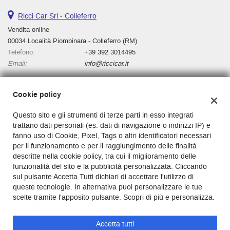
Ricci Car Srl - Colleferro
Vendita online
00034 Località Piombinara - Colleferro (RM)
Telefono:
+39 392 3014495
Email:
info@riccicar.it
Cookie policy
Dati fiscali:
Questo sito e gli strumenti di terze parti in esso integrati
Ricci Car Srl
trattano dati personali (es. dati di navigazione o indirizzi IP) e
Via Casilina, km 136, Cassino, 03043
fanno uso di Cookie, Pixel, Tags o altri identificatori necessari
C.F/P.IVA:
03130000601
per il funzionamento e per il raggiungimento delle finalità
Registro delle imprese:
Cassino
descritte nella cookie policy, tra cui il miglioramento delle
funzionalità del sito e la pubblicità personalizzata. Cliccando
sul pulsante Accetta Tutti dichiari di accettare l'utilizzo di
queste tecnologie. In alternativa puoi personalizzare le tue
scelte tramite l'apposito pulsante. Scopri di più e personalizza.
Accetta tutti
Copyright © 2026 GestionaleAuto.com S.r.l., Tutti i diritti riservati -