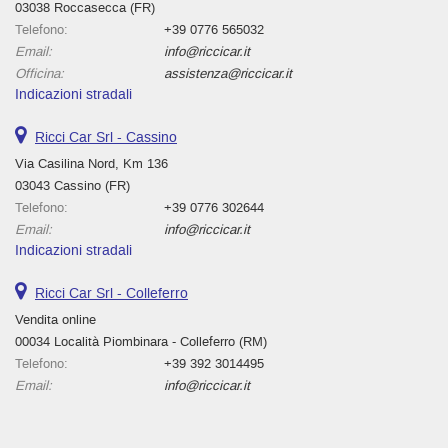
03038 Roccasecca (FR)
Telefono:
+39 0776 565032
Email:
info@riccicar.it
Officina:
assistenza@riccicar.it
Indicazioni stradali
Ricci Car Srl - Cassino
Via Casilina Nord, Km 136
03043 Cassino (FR)
Telefono:
+39 0776 302644
Email:
info@riccicar.it
Indicazioni stradali
Ricci Car Srl - Colleferro
Vendita online
00034 Località Piombinara - Colleferro (RM)
Telefono:
+39 392 3014495
Email:
info@riccicar.it