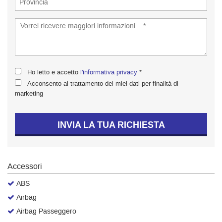
Salva
le
impostazioni
Ho letto e accetto
l'informativa privacy
*
Acconsento al trattamento dei miei dati per finalità di
marketing
INVIA LA TUA RICHIESTA
Accessori
ABS
Airbag
Airbag Passeggero