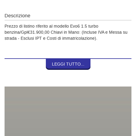
Descrizione
Prezzo di listino riferito al modello Evo6 1.5 turbo
benzina/Gpl€31.900,00 Chiavi in Mano: (Incluse IVA e Messa su
strada - Esclusi IPT e Costi di immatricolazione).
SEDE DI ROCCASECCA:
LEGGI TUTTO...
Tel: 0776.565032
SEDE DI COLLEFERRO:
Tel. 392/3014495
SEDE DI CASSINO:
Tel. 0776.302644