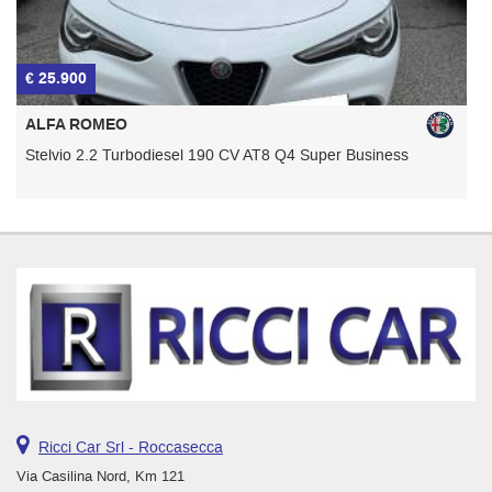
€ 25.900
€
ALFA ROMEO
Stelvio 2.2 Turbodiesel 190 CV AT8 Q4 Super Business
G
Ricci Car Srl - Roccasecca
Via Casilina Nord, Km 121