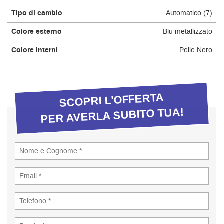
tta
ti
Tipo di cambio
Automatico (7)
Colore esterno
Blu metallizzato
empre
Cookie necessari
Colore interni
Pelle Nero
ilitato
Cookie delle preferenze
SCOPRI L'OFFERTA
Cookie per il miglioramento dell'esperienza utente
PER AVERLA SUBITO TUA!
Cookie analitici
Cookie di marketing
Leggi
la
cookie
policy