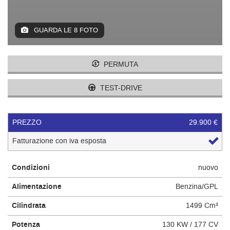
questi
strumenti
di
GUARDA LE 8 FOTO
tracciamento
si
rimanda
PERMUTA
alla
cookie
TEST-DRIVE
policy.
Puoi
rivedere
PREZZO
29.900 €
e
modificare
Fatturazione con iva esposta
le
tue
scelte
Condizioni
nuovo
in
qualsiasi
Alimentazione
Benzina/GPL
momento.
Cilindrata
1499 Cm³
Potenza
130 KW / 177 CV