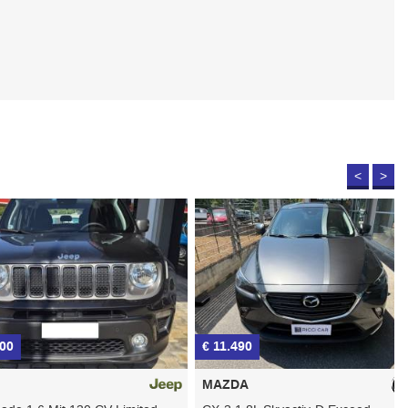
<
>
€ 11.490
€
MAZDA