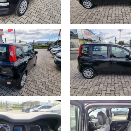
OZERO
 LA SCELTA GIUSTA!!!
ILE FISSARE UN APPUNTAMENTO CON UN NOSTRO VENDITORE !!
 ed è a carico dell'acquirente salvo diverse offerte.
uni casi, differire dall'effettivo equipaggiamento della vettura. RICCI 
ra completa disposizione!