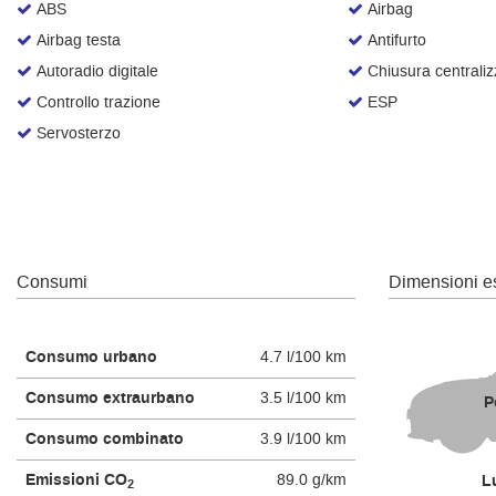
ABS
Airbag
questi
Airbag testa
Antifurto
strumenti
di
Autoradio digitale
Chiusura centraliz
tracciamento
Controllo trazione
ESP
si
rimanda
Servosterzo
alla
cookie
policy.
Puoi
rivedere
e
Consumi
Dimensioni es
modificare
le
tue
scelte
Consumo urbano
4.7 l/100 km
in
qualsiasi
Consumo extraurbano
3.5 l/100 km
P
momento.
Consumo combinato
3.9 l/100 km
Emissioni CO
89.0 g/km
L
2