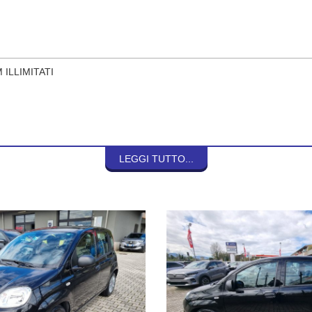
 ILLIMITATI
LEGGI TUTTO...
O IN TEMPO REALE SULLE NOSTRE OFFERTE COMMERCIALI!!!
TURE USATE ,VETTURE NUOVE & SEMINUOVE & KM0, E PRODOTTI