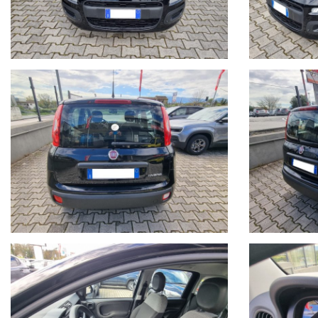
- FINANZIAMENTI IN SEDE A TASSO AGEVOLATO CON ANTICIP
- VALUTAZIONE E RITIRO DEL VOSTRO USATO
- PACCHETTI ASSICURATIVI FURTO INCENDIO & RAPINA
- INSTALLAZIONE DI ANTIFURTI / BLOCK SHAFT
PER ULTERIORI INFORMAZIONI NON ESITARE A CONTATTARCI,
UNO DEI NOSTRI RESPONSABILI SARA' A TUA DISPOSIZIONE PER
!!AL FINE DI GARANTIRVI UN MIGLIOR SERVIZIO E'PREFERIB
NB.
Il costo del passaggio di proprieta' varia in base ai kw della vettura ,
il valore della permuta puo' essere stabilito solo previa visione.
Ricordiamo che la dotazione tecnica e gli optional potrebbero, in alc
non rappresentano un impegno contrattuale"
ORARI:
Dal lunedi al sabato:
-09:00 / 13:00
-15:00 / 19:30
Per Ulteriori Informazioni e per visionare contattateci saremo a vost