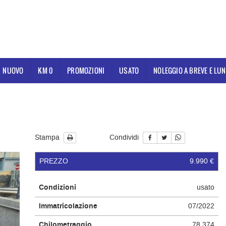
NUOVO
KM 0
PROMOZIONI
USATO
NOLEGGIO A BREVE E LU
Stampa
Condividi
PREZZO
9.990 €
Condizioni
usato
Immatricolazione
07/2022
Chilometraggio
78.374