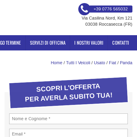
+39 0776 565032
Via Casilina Nord, Km 121
03038 Roccasecca (FR)
NGO TERMINE
SERVIZI DI OFFICINA
I NOSTRI VALORI
CONTATTI
Home
/
Tutti I Veicoli
/
Usato
/
Fiat
/
Panda
SCOPRI L'OFFERTA
PER AVERLA SUBITO TUA!