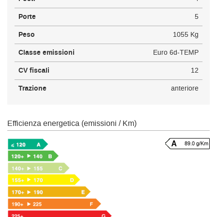
Porte
5
Peso
1055 Kg
Classe emissioni
Euro 6d-TEMP
CV fiscali
12
Trazione
anteriore
Efficienza energetica (emissioni / Km)
89.0 g/Km