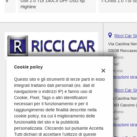
Golf 2.0 TDI 140CV DPF DSG 5p.
T-Cross 1.0 TSI Style B
Highline
Ricci Car S
Via Casilina No
03038 Roccasec
Telefono:
Email:
Cookie policy
Officina:
Indicazioni stra
Questo sito e gli strumenti di terze parti in esso
integrati trattano dati personali (es. dati di
Ricci Car S
navigazione o indirizzi IP) e fanno uso di
Cookie, Pixel, Tags o altri identificatori
Via Casilina No
necessari per il funzionamento e per il
03043 Cassino 
raggiungimento delle finalità descritte nella
Telefono:
cookie policy, tra cui il miglioramento delle
Email:
funzionalità del sito e la pubblicità
Indicazioni stra
personalizzata. Cliccando sul pulsante Accetta
Tutti dichiari di accettare l'utilizzo di queste