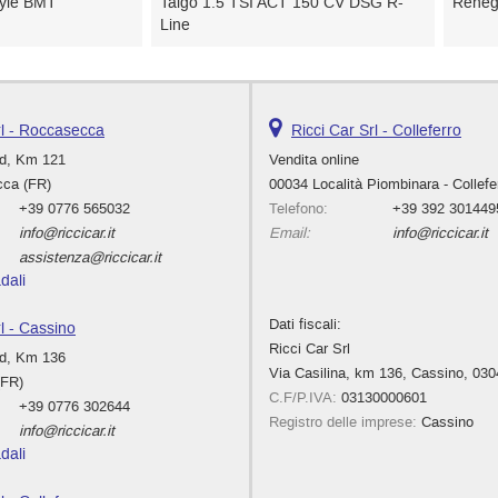
MT
Taigo 1.5 TSI ACT 150 CV DSG R-
Renegade 1.6
Line
rl - Roccasecca
Ricci Car Srl - Colleferro
rd, Km 121
Vendita online
ca (FR)
00034 Località Piombinara - Collefe
+39 0776 565032
Telefono:
+39 392 301449
info@riccicar.it
Email:
info@riccicar.it
assistenza@riccicar.it
dali
Dati fiscali:
rl - Cassino
Ricci Car Srl
rd, Km 136
Via Casilina, km 136, Cassino, 030
(FR)
C.F/P.IVA:
03130000601
+39 0776 302644
Registro delle imprese:
Cassino
info@riccicar.it
dali