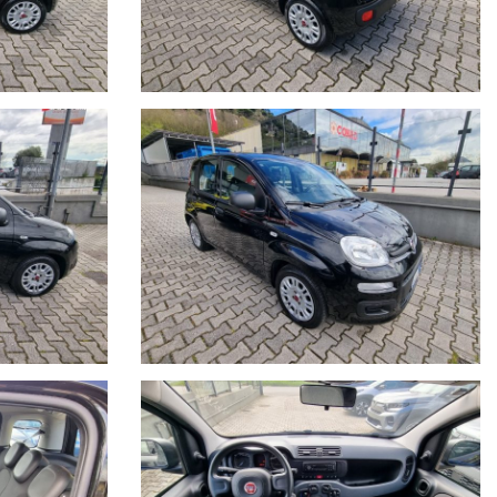
CAR SRL declina ogni responsabilità per eventuali incongruenze, che