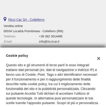
tta
ti
Ricci Car Srl - Colleferro
empre
Cookie necessari
ilitato
Vendita online
00034 Località Piombinara - Colleferro (RM)
Cookie delle preferenze
Telefono:
+39 392 3014495
Email:
info@riccicar.it
Cookie per il miglioramento dell'esperienza utente
Cookie policy
Cookie analitici
Dati fiscali:
Questo sito e gli strumenti di terze parti in esso integrati
Ricci Car Srl
trattano dati personali (es. dati di navigazione o indirizzi IP) e
Cookie di marketing
Via Casilina, km 136, Cassino, 03043
fanno uso di Cookie, Pixel, Tags o altri identificatori necessari
C.F/P.IVA:
03130000601
per il funzionamento e per il raggiungimento delle finalità
Registro delle imprese:
Cassino
descritte nella cookie policy, tra cui il miglioramento delle
Leggi
funzionalità del sito e la pubblicità personalizzata. Cliccando
la
sul pulsante Accetta Tutti dichiari di accettare l'utilizzo di
cookie
queste tecnologie. In alternativa puoi personalizzare le tue
policy
scelte tramite l'apposito pulsante. Scopri di più e personalizza.