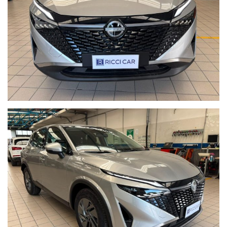
WWW.RICCICAR.IT
VISITA IL NOSTRO SITO TROVERAI UNA VASTA GAMMA DI
VETTURE USATE ,VETTURE NUOVE & SEMINUOVE & KM0, E
PRODOTTI COMMERCIALI
ECCO ALCUNI DEI NOSTRI SERVIZI:
- GARANZIA 12 MESI SU TUTTO L'USATO
- FINANZIAMENTI IN SEDE A TASSO AGEVOLATO CON
ANTICIPOZERO
- VALUTAZIONE E RITIRO DEL VOSTRO USATO
- PACCHETTI ASSICURATIVI FURTO INCENDIO & RAPINA
- INSTALLAZIONE DI ANTIFURTI / BLOCK SHAFT
PER ULTERIORI INFORMAZIONI NON ESITARE A
CONTATTARCI,
UNO DEI NOSTRI RESPONSABILI SARA' A TUA DISPOSIZIONE
PER LA SCELTA GIUSTA!!!
!!AL FINE DI GARANTIRVI UN MIGLIOR SERVIZIO
E'PREFERIBILE FISSARE UN APPUNTAMENTO CON UN
NOSTRO VENDITORE !!
NB.
Il costo del passaggio di proprieta' varia in base ai kw della