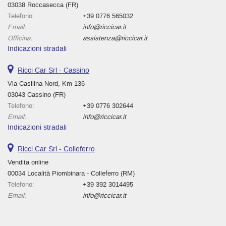
03038 Roccasecca (FR)
Telefono:
+39 0776 565032
Email:
info@riccicar.it
Officina:
assistenza@riccicar.it
Indicazioni stradali
Ricci Car Srl - Cassino
Via Casilina Nord, Km 136
03043 Cassino (FR)
Telefono:
+39 0776 302644
Email:
info@riccicar.it
Indicazioni stradali
Ricci Car Srl - Colleferro
Vendita online
00034 Località Piombinara - Colleferro (RM)
Telefono:
+39 392 3014495
Email:
info@riccicar.it