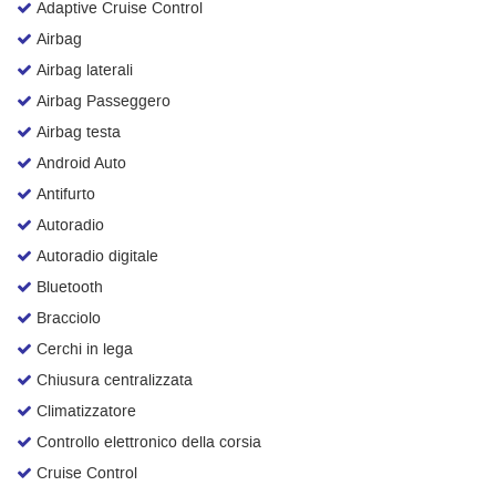
Adaptive Cruise Control
Salva
Airbag
le
impostazioni
Airbag laterali
Airbag Passeggero
Airbag testa
Android Auto
Antifurto
Autoradio
Autoradio digitale
Bluetooth
Bracciolo
Cerchi in lega
Chiusura centralizzata
Climatizzatore
Controllo elettronico della corsia
Cruise Control