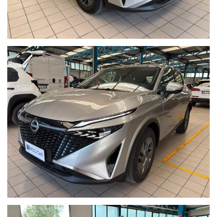
vettura , ed è a carico dell'acquirente salvo diverse offerte.
il valore della permuta puo' essere stabilito solo previa visione.
Ricordiamo che la dotazione tecnica e gli optional potrebbero, in
alcuni casi, differire dall'effettivo equipaggiamento della vettura.
RICCI CAR SRL declina ogni responsabilità per eventuali
incongruenze, che non rappresentano un impegno contrattuale"
ORARI:
Dal lunedi al sabato:
-09:00 / 13:00
-15:00 / 19:30
Per Ulteriori Informazioni e per visionare contattateci saremo a
vostra completa disposizione!