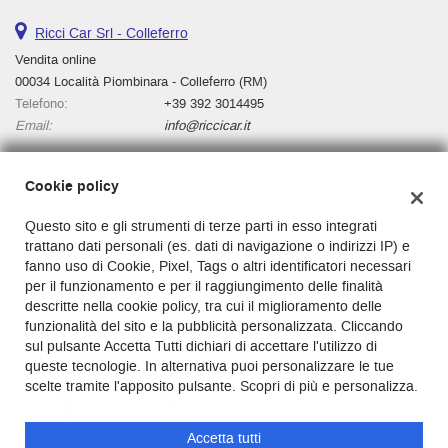
Ricci Car Srl - Colleferro
Vendita online
00034 Località Piombinara - Colleferro (RM)
Telefono:
+39 392 3014495
Email:
info@riccicar.it
Cookie policy
Dati fiscali:
Questo sito e gli strumenti di terze parti in esso integrati
Ricci Car Srl
trattano dati personali (es. dati di navigazione o indirizzi IP) e
Via Casilina, km 136, Cassino, 03043
fanno uso di Cookie, Pixel, Tags o altri identificatori necessari
C.F/P.IVA:
03130000601
per il funzionamento e per il raggiungimento delle finalità
Registro delle imprese:
Cassino
descritte nella cookie policy, tra cui il miglioramento delle
funzionalità del sito e la pubblicità personalizzata. Cliccando
sul pulsante Accetta Tutti dichiari di accettare l'utilizzo di
queste tecnologie. In alternativa puoi personalizzare le tue
scelte tramite l'apposito pulsante. Scopri di più e personalizza.
Accetta tutti