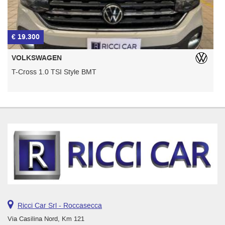
€ 19.300
€
VOLKSWAGEN
T-Cross 1.0 TSI Style BMT
Ricci Car Srl - Roccasecca
Via Casilina Nord, Km 121