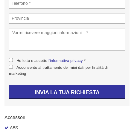
tta
ti
empre
Cookie necessari
ilitato
Cookie delle preferenze
Cookie per il miglioramento dell'esperienza utente
Ho letto e accetto
l'informativa privacy
*
Acconsento al trattamento dei miei dati per finalità di
marketing
Cookie analitici
Cookie di marketing
INVIA LA TUA RICHIESTA
Leggi
la
Accessori
cookie
policy
ABS