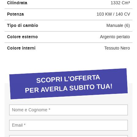
Cilindrata
1332 Cm³
questi
strumenti
Potenza
103 KW / 140 CV
di
tracciamento
Tipo di cambio
Manuale (6)
si
rimanda
Colore esterno
Argento perlato
alla
Colore interni
Tessuto Nero
cookie
policy.
Puoi
rivedere
e
SCOPRI L'OFFERTA
modificare
PER AVERLA SUBITO TUA!
le
tue
scelte
in
qualsiasi
momento.