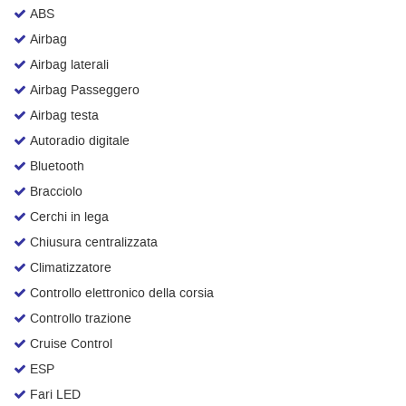
ABS
Salva
le
Airbag
impostazioni
Airbag laterali
Airbag Passeggero
Airbag testa
Autoradio digitale
Bluetooth
Bracciolo
Cerchi in lega
Chiusura centralizzata
Climatizzatore
Controllo elettronico della corsia
Controllo trazione
Cruise Control
ESP
Fari LED