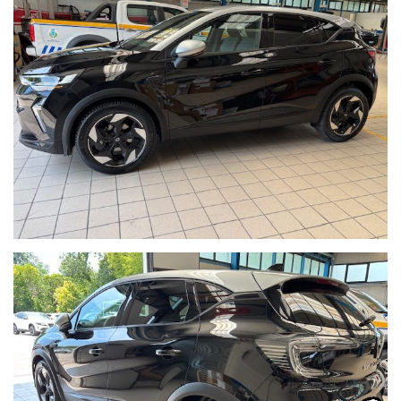
ORARI:
Dal lunedi al sabato:
-09:00 / 13:00
-15:00 / 19:30
Per Ulteriori Informazioni e per visionare contattateci saremo a
vostra completa disposizione!