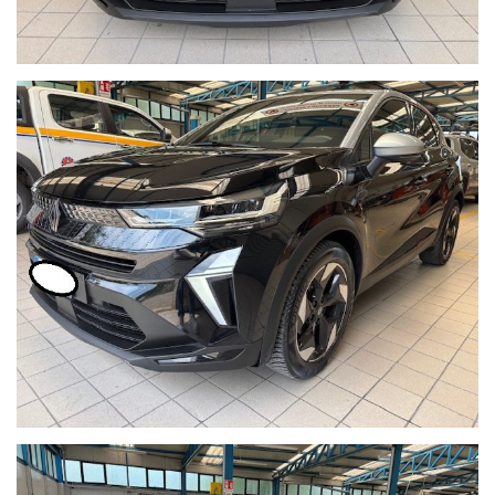
ECCO ALCUNI DEI NOSTRI SERVIZI:
- GARANZIA 12 MESI SU TUTTO L'USATO
- FINANZIAMENTI IN SEDE A TASSO AGEVOLATO CON
ANTICIPOZERO
- VALUTAZIONE E RITIRO DEL VOSTRO USATO
- PACCHETTI ASSICURATIVI FURTO INCENDIO & RAPINA
- INSTALLAZIONE DI ANTIFURTI / BLOCK SHAFT
PER ULTERIORI INFORMAZIONI NON ESITARE A
CONTATTARCI,
UNO DEI NOSTRI RESPONSABILI SARA' A TUA DISPOSIZIONE
PER LA SCELTA GIUSTA!!!
!!AL FINE DI GARANTIRVI UN MIGLIOR SERVIZIO
E'PREFERIBILE FISSARE UN APPUNTAMENTO CON UN
NOSTRO VENDITORE !!
NB.
Il costo del passaggio di proprieta' varia in base ai kw della
vettura , ed è a carico dell'acquirente salvo diverse offerte.
il valore della permuta puo' essere stabilito solo previa visione.
Ricordiamo che la dotazione tecnica e gli optional potrebbero, in
alcuni casi, differire dall'effettivo equipaggiamento della vettura.
RICCI CAR SRL declina ogni responsabilità per eventuali
incongruenze, che non rappresentano un impegno contrattuale"