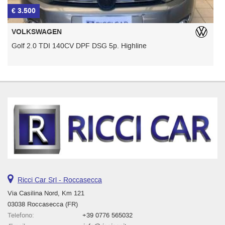
€ 3.500
€
VOLKSWAGEN
Golf 2.0 TDI 140CV DPF DSG 5p. Highline
T
Ricci Car Srl - Roccasecca
Via Casilina Nord, Km 121
03038 Roccasecca (FR)
Telefono:
+39 0776 565032