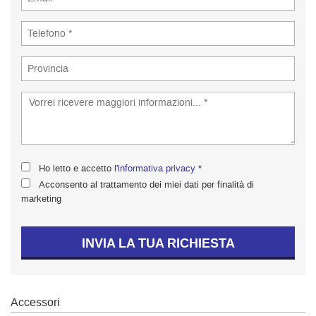
tta
ti
empre
Cookie necessari
ilitato
Cookie delle preferenze
Cookie per il miglioramento dell'esperienza utente
Ho letto e accetto
l'informativa privacy
*
Cookie analitici
Acconsento al trattamento dei miei dati per finalità di
marketing
Cookie di marketing
INVIA LA TUA RICHIESTA
Leggi
la
cookie
policy
Accessori