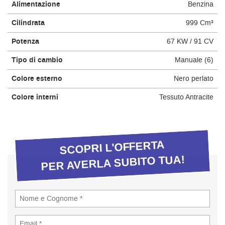
Alimentazione
Benzina
questi
strumenti
Cilindrata
999 Cm³
di
tracciamento
Potenza
67 KW / 91 CV
si
rimanda
Tipo di cambio
Manuale (6)
alla
Colore esterno
Nero perlato
cookie
policy.
Colore interni
Tessuto Antracite
Puoi
rivedere
e
modificare
le
SCOPRI L'OFFERTA
tue
PER AVERLA SUBITO TUA!
scelte
in
qualsiasi
momento.