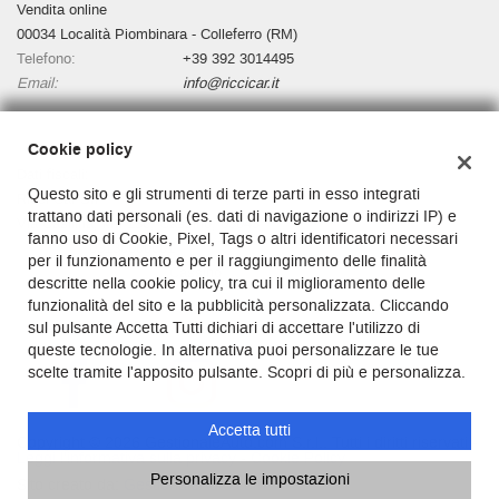
Vendita online
00034 Località Piombinara - Colleferro (RM)
Telefono:
+39 392 3014495
Email:
info@riccicar.it
Cookie policy
Dati fiscali:
Questo sito e gli strumenti di terze parti in esso integrati
Ricci Car Srl
trattano dati personali (es. dati di navigazione o indirizzi IP) e
Via Casilina, km 136, Cassino, 03043
fanno uso di Cookie, Pixel, Tags o altri identificatori necessari
C.F/P.IVA:
03130000601
per il funzionamento e per il raggiungimento delle finalità
Registro delle imprese:
Cassino
descritte nella cookie policy, tra cui il miglioramento delle
funzionalità del sito e la pubblicità personalizzata. Cliccando
sul pulsante Accetta Tutti dichiari di accettare l'utilizzo di
queste tecnologie. In alternativa puoi personalizzare le tue
scelte tramite l'apposito pulsante. Scopri di più e personalizza.
Accetta tutti
Copyright © 2026 GestionaleAuto.com S.r.l., Tutti i diritti riservati -
Leggi l'informativa sulla privacy
-
Cookie Policy
Personalizza le impostazioni
Sito creato da:
GestionaleAuto.com