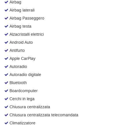
Airbag
Salva
Airbag laterali
le
impostazioni
Airbag Passeggero
Airbag testa
Alzacristalli elettrici
Android Auto
Antifurto
Apple CarPlay
Autoradio
Autoradio digitale
Bluetooth
Boardcomputer
Cerchi in lega
Chiusura centralizzata
Chiusura centralizzata telecomandata
Climatizzatore