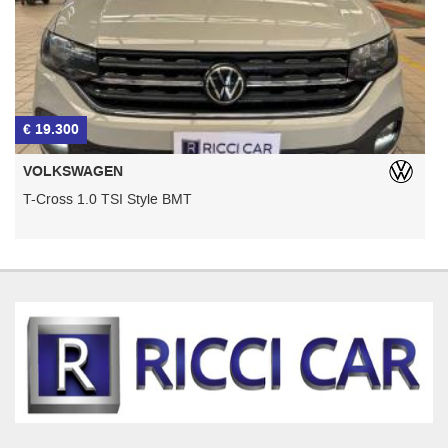
Per Ulteriori Informazioni e per visionare contattateci saremo a
vostra completa disposizione!
€ 19.300
€
VOLKSWAGEN
T-Cross 1.0 TSI Style BMT