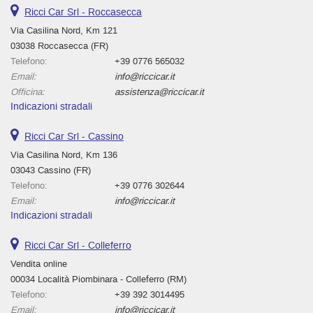
Ricci Car Srl - Roccasecca
Via Casilina Nord, Km 121
03038 Roccasecca (FR)
Telefono:
+39 0776 565032
Email:
info@riccicar.it
Officina:
assistenza@riccicar.it
Indicazioni stradali
Ricci Car Srl - Cassino
Via Casilina Nord, Km 136
03043 Cassino (FR)
Telefono:
+39 0776 302644
Email:
info@riccicar.it
Indicazioni stradali
Ricci Car Srl - Colleferro
Vendita online
00034 Località Piombinara - Colleferro (RM)
Telefono:
+39 392 3014495
Email:
info@riccicar.it