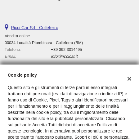
Ricci Car Srl - Colleferro
Vendita online
00034 Località Piombinara - Colleferro (RM)
Telefono:
+39 392 3014495
Email:
info@riccicar.it
Cookie policy
Dati fiscali:
Questo sito e gli strumenti di terze parti in esso integrati
Ricci Car Srl
trattano dati personali (es. dati di navigazione o indirizzi IP) e
Via Casilina, km 136, Cassino, 03043
fanno uso di Cookie, Pixel, Tags o altri identificatori necessari
C.F/P.IVA:
03130000601
per il funzionamento e per il raggiungimento delle finalità
Registro delle imprese:
Cassino
descritte nella cookie policy, tra cui il miglioramento delle
funzionalità del sito e la pubblicità personalizzata. Cliccando
sul pulsante Accetta Tutti dichiari di accettare l'utilizzo di
queste tecnologie. In alternativa puoi personalizzare le tue
scelte tramite l'apposito pulsante. Scopri di più e personalizza.