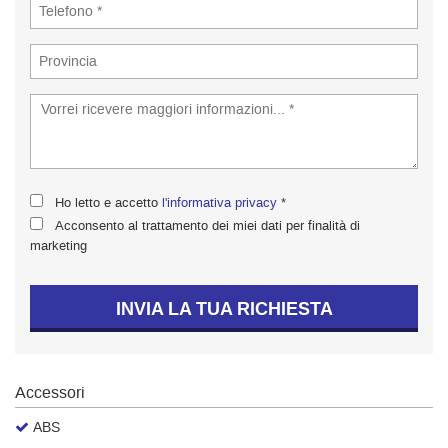
tta
ti
empre
Cookie necessari
ilitato
Cookie delle preferenze
Cookie per il miglioramento dell'esperienza utente
Ho letto e accetto
l'informativa privacy
*
Acconsento al trattamento dei miei dati per finalità di
marketing
Cookie analitici
Cookie di marketing
INVIA LA TUA RICHIESTA
Leggi
la
Accessori
cookie
policy
ABS