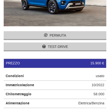
tracciamento
I NOSTRI VALORI
che
adottiamo
per
CONTATTI
offrire
le
funzionalità
PERMUTA
e
svolgere
le
TEST-DRIVE
attività
di
seguito
PREZZO
15.900 €
descritte.
Per
ottenere
Condizioni
usato
maggiori
Immatricolazione
10/2022
informazioni
sull'utilità
Chilometraggio
58.000
e
sul
Alimentazione
Elettrica/Benzina
funzionamento
di