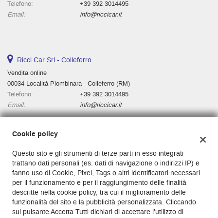
Telefono:
+39 392 3014495
Email:
info@riccicar.it
Ricci Car Srl - Colleferro
Vendita online
00034 Località Piombinara - Colleferro (RM)
Telefono:
+39 392 3014495
Email:
info@riccicar.it
Cookie policy
Dati fiscali:
Questo sito e gli strumenti di terze parti in esso integrati
Ricci Car Srl
trattano dati personali (es. dati di navigazione o indirizzi IP) e
Via Casilina, km 136, Cassino, 03043
fanno uso di Cookie, Pixel, Tags o altri identificatori necessari
C.F/P.IVA:
03130000601
per il funzionamento e per il raggiungimento delle finalità
Registro delle imprese:
Cassino
descritte nella cookie policy, tra cui il miglioramento delle
funzionalità del sito e la pubblicità personalizzata. Cliccando
sul pulsante Accetta Tutti dichiari di accettare l'utilizzo di