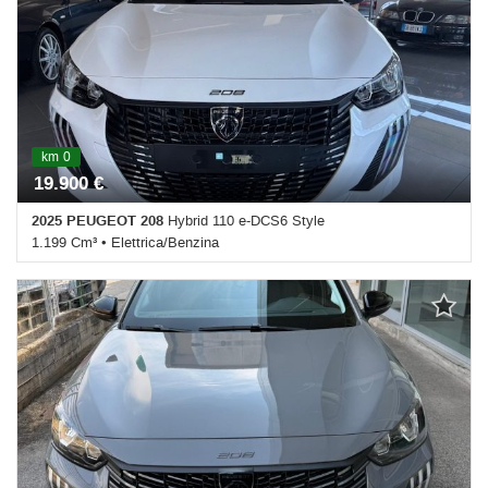
lega • Chiusura centralizzata • Climatizzatore • Controllo trazione •
Cruise Control • ESP • Fari LED • Frenata d'emergenza assistita •
Immobilizzatore elettronico • Riconoscimento dei segnali stradali •
Sensore di luce • Sensore di pioggia • Sensori di parcheggio
posteriori • Sensori di parcheggio posteriori • Servosterzo •
Specchietti laterali elettrici
km 0
19.900 €
2025 PEUGEOT 208
Hybrid 110 e-DCS6 Style
1.199 Cm³ • Elettrica/Benzina
0 Km • Cambio Automatico (6) • Bianco perlato • 5 Porte • ABS •
Airbag laterali • Airbag testa • Autoradio • Autoradio digitale •
Bluetooth • Chiusura centralizzata • Climatizzatore • Controllo
trazione • Cruise Control • ESP • Fari LED • Frenata d'emergenza
assistita • Immobilizzatore elettronico • Riconoscimento dei segnali
stradali • Sensore di luce • Sensori di parcheggio posteriori •
Sensori di parcheggio posteriori • Servosterzo