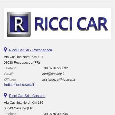
Antifurto • Autoradio • Autoradio digitale • Bluetooth • Bracciolo •
Cerchi in lega • Chiusura centralizzata • Climatizzatore • Controllo
elettronico della corsia • Controllo trazione • Cruise Control • ESP •
Fari LED • Immobilizzatore elettronico • Regolazione elettrica sedili
• Sensore di luce • Sensore di pioggia • Sensori di parcheggio
posteriori • Sensori di parcheggio posteriori • Servosterzo •
Sospensioni pneumatiche • Specchietti laterali elettrici •
Telecamera per parcheggio assistito • Telecamera per parcheggio
assistito
Ricci Car Srl - Roccasecca
Via Casilina Nord, Km 121
03038 Roccasecca (FR)
Telefono:
+39 0776 565032
Email:
info@riccicar.it
Officina:
assistenza@riccicar.it
Indicazioni stradali
Ricci Car Srl - Cassino
Via Casilina Nord, Km 136
03043 Cassino (FR)
Telefono:
+39 0776 302644